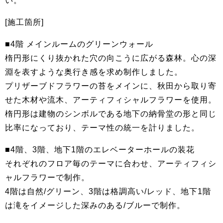
い。
[施工箇所]
■4階 メインルームのグリーンウォール
楕円形にくり抜かれた穴の向こうに広がる森林。心の深
淵を表すような奥行き感を求め制作しました。
プリザーブドフラワーの苔をメインに、秋田から取り寄
せた木材や流木、アーティフィシャルフラワーを使用。
楕円形は建物のシンボルである地下の納骨堂の形と同じ
比率になっており、テーマ性の統一を計りました。
■4階、3階、地下1階のエレベーターホールの装花
それぞれのフロア毎のテーマに合わせ、アーティフィシ
ャルフラワーで制作。
4階は自然/グリーン、3階は格調高い/レッド、地下1階
は滝をイメージした深みのある/ブルーで制作。