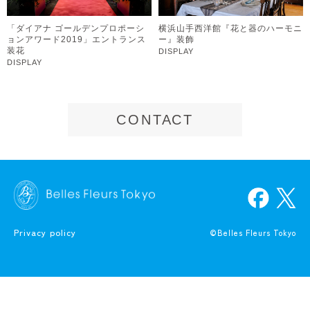
「ダイアナ ゴールデンプロポーシ
横浜山手西洋館『花と器のハーモニ
ョンアワード2019」エントランス
ー』装飾
装花
DISPLAY
DISPLAY
CON
T
A
CT
Privacy policy
©Belles Fleurs Tokyo