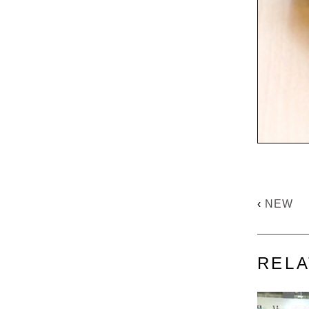
‹
NEW
RELA