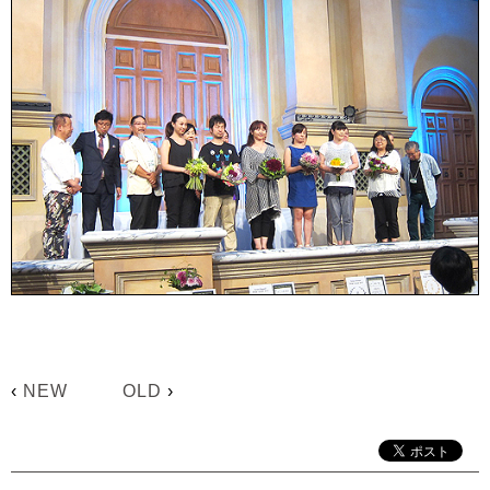
‹
NEW
OLD
›