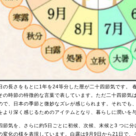
日の長さをもとに1年を24等分した暦が二十四節気です。
その時節の特徴的な言葉で表しています。ただ二十四節気
ので、日本の季節と微妙なズレが感じられます。それで
をより深く感じるためのアイテムとなり、暮らしに潤いを与
四節気を、さらに約5日ごとに初候、次候、末候と3 つに
゙の変化の様を表現しています。白露は9月9日から21日で