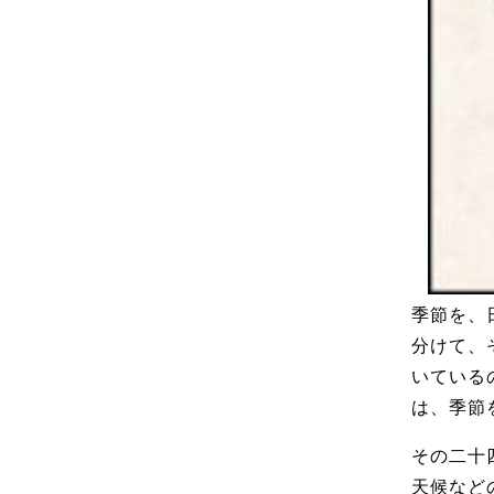
季節を、
分けて、
いている
は、季節
その二十
天候なと