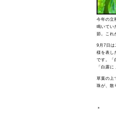
今年の立秋
鳴いてい
節。これ
9月7日は
様を表し
です。
「白露に 
草葉の上
珠が、
＊