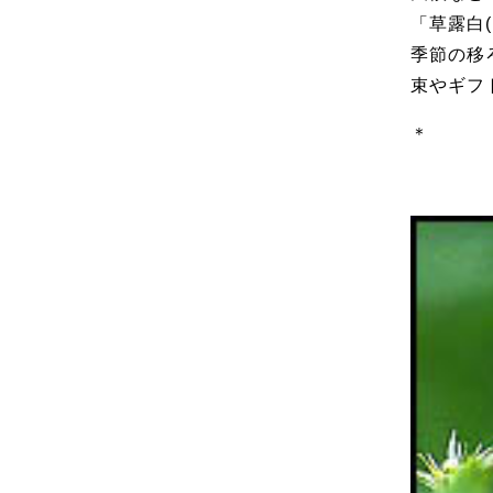
「草露白
季節の移
束やギフ
＊