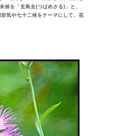
末候を「玄鳥去(つばめさる)」と、
十四節気や七十二候をテーマにして、花