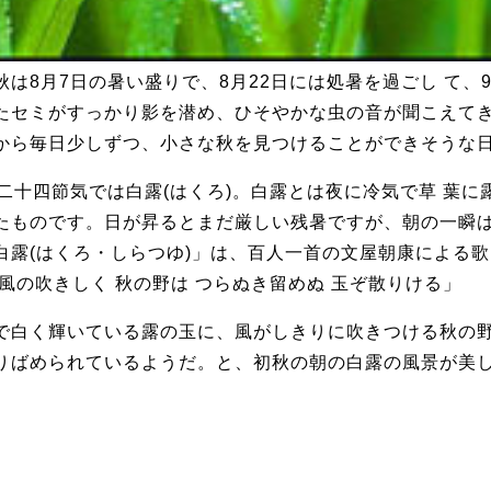
は8月7日の暑い盛りで、8月22日には処暑を過ごし て
たセミがすっかり影を潜め、ひそやかな虫の音が聞こえて
から毎日少しずつ、小さな秋を見つけることができそうな日
二十四節気では白露(はくろ)。白露とは夜に冷気で草 葉に
たものです。日が昇るとまだ厳しい残暑ですが、朝の一
「白露(はくろ・しらつゆ)」は、百人一首の文屋朝康による
風の吹きしく 秋の野は つらぬき留めぬ 玉ぞ散りける」
で白く輝いている露の玉に、風がしきりに吹きつける秋の野
散りばめられているようだ。と、初秋の朝の白露の風景が