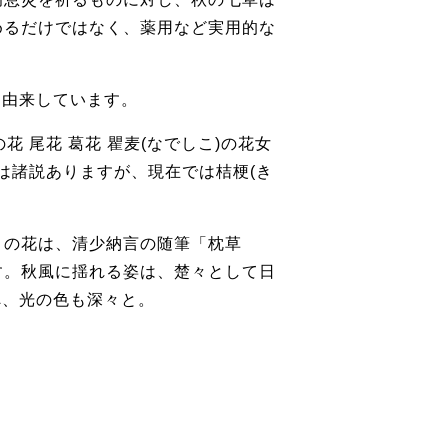
だけではなく、薬用など実用的な
に由来しています。
 尾花 葛花 瞿麦(なでしこ)の花女
は諸説ありますが、現在では桔梗(き
シコの花は、清少納言の随筆「枕草
す。秋風に揺れる姿は、楚々として日
秋へ、光の色も深々と。