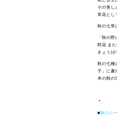
その美し
草花とし
秋の七草
「秋の野に
郎花 また
きょう)か
秋の七種
子」に書
本の秋の
＊
■
秋のシ