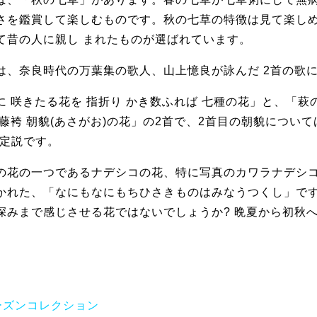
さを鑑賞して楽しむものです。秋の七草の特徴は見て楽しめる
て昔の人に親し まれたものが選ばれています。
は、奈良時代の万葉集の歌人、山上憶良が詠んだ 2首の歌
 咲きたる花を 指折り かき数ふれば 七種の花」と、「萩の花
藤袴 朝貌(あさがお)の花」の2首で、2首目の朝貌について
゙定説です。
の花の一つであるナデシコの花、特に写真のカワラナデ
かれた、「なにもなにもちひさきものはみなうつくし」で
深みまで感じさせる花ではないでしょうか? 晩夏から初
ーズンコレクション