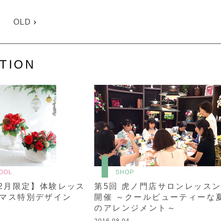
OLD
›
TION
OOL
SHOP
12月限定】体験レッス
第5回 虎ノ門店サロンレッス
マス特別デザイン
開催 ～クールビューティーな
のアレンジメント～
2016.08.04