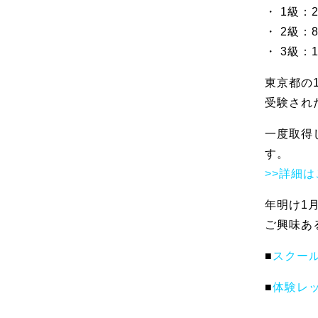
・ 1級：
・ 2級：
・ 3級：
東京都の
受験され
一度取得
す。
>>詳細
年明け1
ご興味あ
■
スクー
■
体験レ