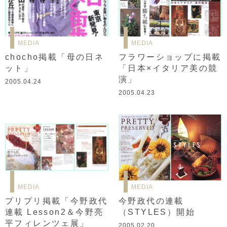
MEDIA
MEDIA
chocho掲載「母の日ネ
フラワーショップに掲載
ット」
「日本×イタリア美の競
演」
2005.04.24
2005.04.23
MEDIA
MEDIA
プリプリ掲載「今野政代
今野政代の連載
連載 Lesson2＆今野亮
（STYLES）開始
平フィレンツェ展」
2005.02.20