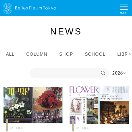
MENU
NEWS
ALL
COLUMN
SHOP
SCHOOL
LIBR
MEDIA
MEDIA