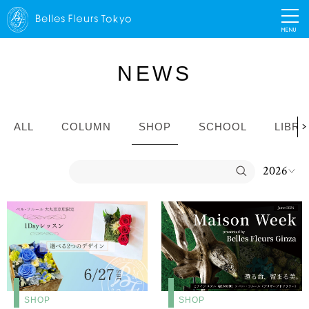
MENU
NEWS
ALL
COLUMN
SHOP
SCHOOL
LIBR
SHOP
SHOP