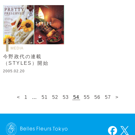
MEDIA
今野政代の連載
（STYLES）開始
2005.02.20
<
1
…
51
52
53
54
55
56
57
>