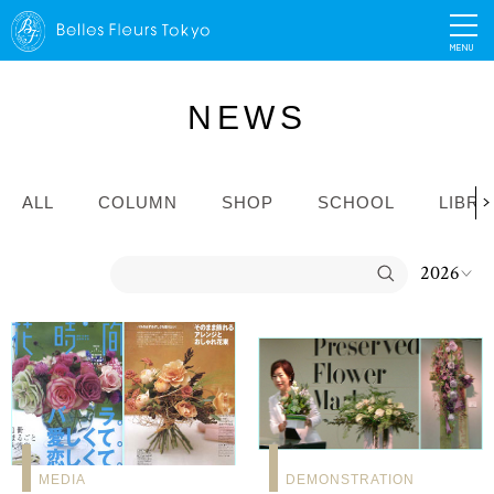
MENU
NEWS
ALL
COLUMN
SHOP
SCHOOL
LIBR
MEDIA
DEMONSTRATION